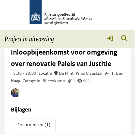
Paleis van Justitie Den Haag
Meer
Wo 13 nov
2024
18:30 -
20:00
Inloopbijeenkomst voor omgeving
over renovatie Paleis van Justitie
18:30
-
20:00
Locatie
De Plint, Prins Clauslaan 9-11, Den
Haag
Categorie
Bijeenkomst
1
908
Bijlagen
Documenten (1)