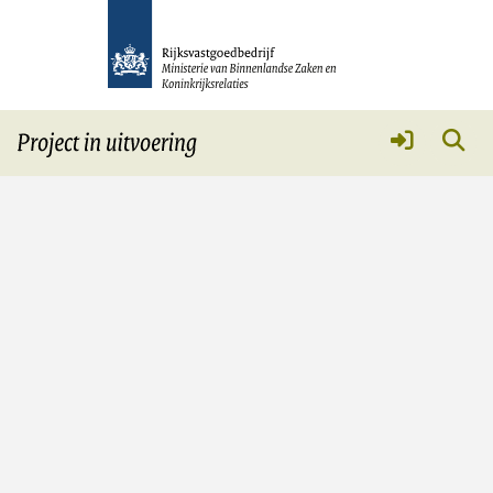
Technologie Centrum Land
Meer
Service &
help
Huisregels
Privacy
Cookies
Toegankelijkheid
Kwetsbaarheid melden
Archief
Sneltoetsen