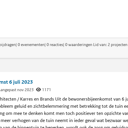
bijdragen| 0 evenementen| 0 reacties| 0 waarderingen Lid van: 2 projecten 
st 6 juli 2023
angepast nov 2023
1171
hitecten / Karres en Brands Uit de bewonersbijeenkomst van 6 ju
obleem geluid en zichtbelemmering met betrekking tot de tuin e
iging om mee te denken komt men toch positiever ten opzichte va
t meer verhogen van de tuin neemt in ieder geval wat bezwaar we
n van de binnentuin te beperken, wordt ook de zorg om geluidsov