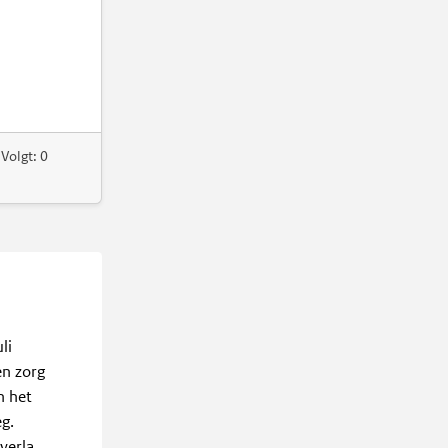
Volgt: 0
li
en zorg
n het
g.
erla...