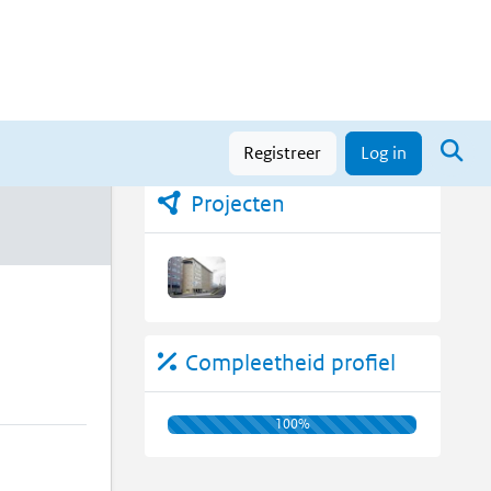
Trefwoorden
Nieuws
Registreer
Log in
Projecten
Compleetheid profiel
100%