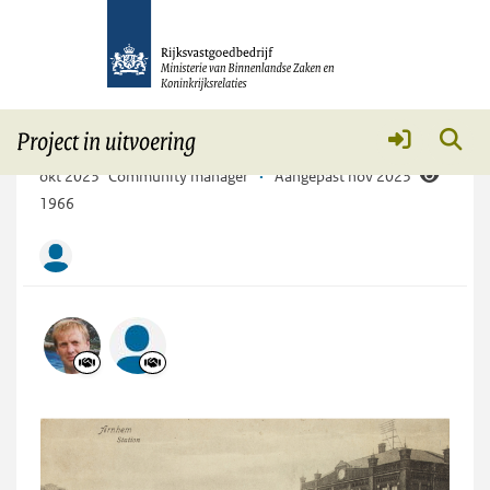
De Nieuwe Post Arnhem
Meer
Wat is de historie van het gebouw?
okt 2023
Community manager
·
Aangepast nov 2023
1966