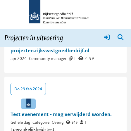
Over Projecten in Uitvoering
Meer
Contentonderzoek https://
projecten.rijksvastgoedbedrijf.nl
apr 2024
Community manager
1
2199
Do 29 feb 2024
Test evenement - mag verwijderd worden.
Gehele dag
Categorie
Overig
849
1
Toegankelijkheidstest.