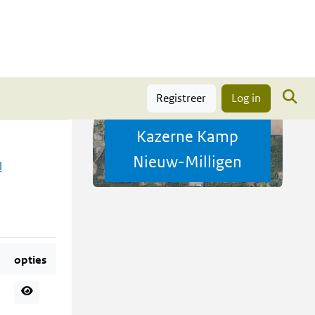
Trefwoorden
Actueel
Registreer
Log in
Kazerne Kamp
Nieuw-Milligen
l
r
opties