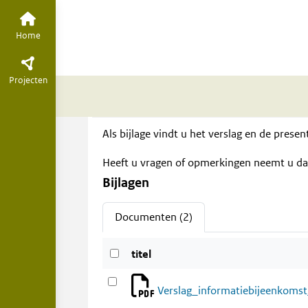
Herinrichting KNM
Overzicht
Tijdl
Verslag en present
Home
jul 2024
Community manager
Projecten
Als bijlage vindt u het verslag en de pres
Heeft u vragen of opmerkingen neemt u da
Bijlagen
Documenten (2)
titel
Verslag_informatiebijeenko