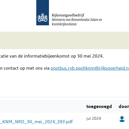
ijn
van het project
atie bijeenkomst 30 mei 2024
·
Aangepast sep 2024
2
2905
entatie van de informatiebijeenkomst op 30 mei 2024.
n contact op met ons via
postbus.rvb.ppshknm@rijksoverheid.n
toegevoegd
doo
jul 2024
mst_KNM_NRD_30_mei_2024_DEF.pdf